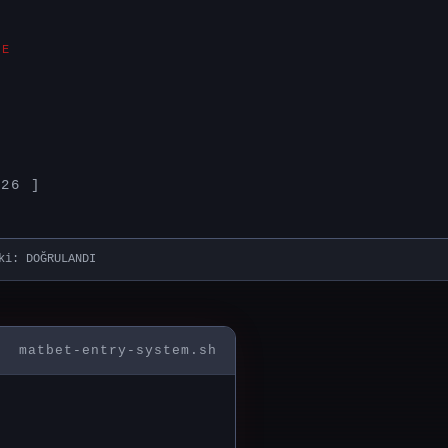
VE
026 ]
ki: DOĞRULANDI
matbet-entry-system.sh