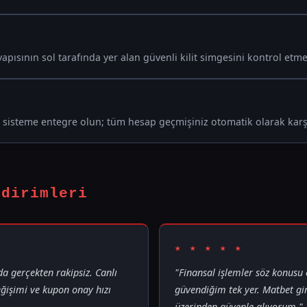
 yapısının sol tarafında yer alan güvenli kilit simgesini kontrol et
la sisteme entegre olun; tüm hesap geçmişiniz otomatik olarak karşı
ldirimleri
★ ★ ★ ★ ★
a gerçekten rakipsiz. Canlı
"Finansal işlemler söz konus
eğişimi ve kupon onay hızı
güvendiğim tek yer. Matbet gir
üzerinden güvenle alıyorum."