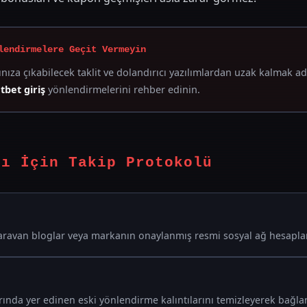
lendirmelere Geçit Vermeyin
ıza çıkabilecek taklit ve dolandırıcı yazılımlardan uzak kalmak a
bet giriş
yönlendirmelerini rehber edinin.
tı İçin Takip Protokolü
ravan bloglar veya markanın onaylanmış resmi sosyal ağ hesapları
rında yer edinen eski yönlendirme kalıntılarını temizleyerek bağlan