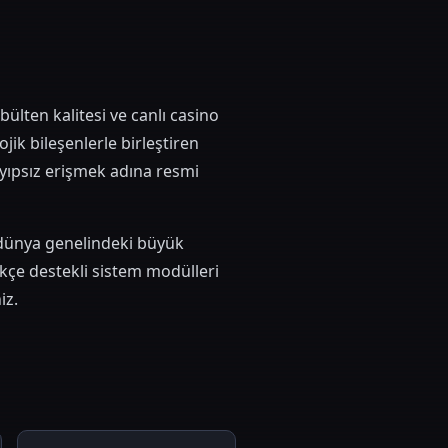
bülten kalitesi ve canlı casino
jik bileşenlerle birleştiren
ayıpsız erişmek adına resmi
a dünya genelindeki büyük
kçe destekli sistem modülleri
iz.