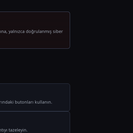
dına, yalnızca doğrulanmış siber
ndaki butonları kullanın.
tıyı tazeleyin.