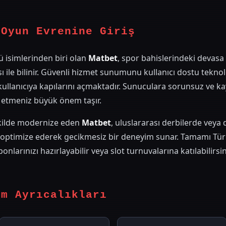
 Oyun Evrenine Giriş
 isimlerinden biri olan
Matbet
, spor bahislerindeki devasa 
ile bilinir. Güvenli hizmet sunumunu kullanıcı dostu teknolo
ullanıcıya kapılarını açmaktadır. Sunuculara sorunsuz ve k
h etmeniz büyük önem taşır.
şekilde modernize eden
Matbet
, uluslararası derbilerde vey
ni optimize ederek gecikmesiz bir deneyim sunar. Tamamı Tür
nlarınızı hazırlayabilir veya slot turnuvalarına katılabilirsin
em Ayrıcalıkları