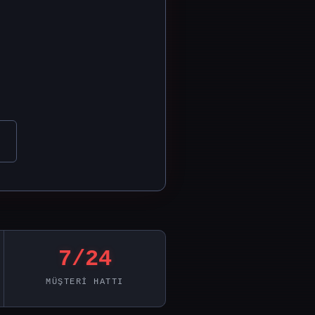
7/24
MÜŞTERI HATTI